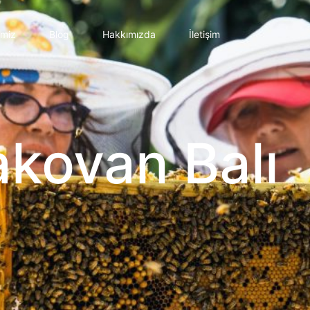
imiz
Blog
Hakkımızda
İletişim
akovan Balı