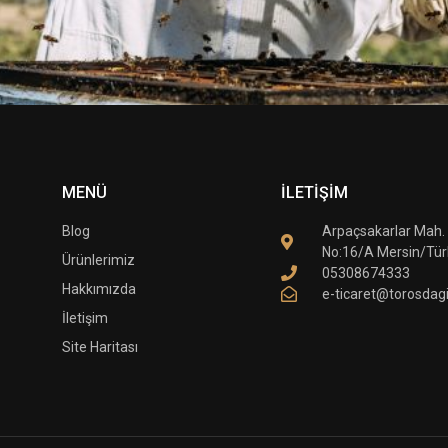
MENÜ
İLETİŞİM
Blog
Arpaçsakarlar Mah.
No:16/A Mersin/Tür
Ürünlerimiz
05308674333
Hakkımızda
e-ticaret@torosdag
İletişim
Site Haritası