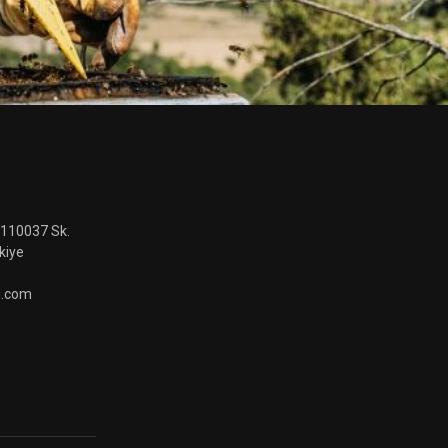
 110037 Sk.
kiye
i.com