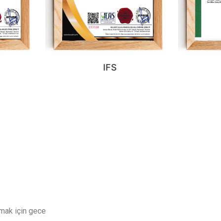
IFS
nmak için gece