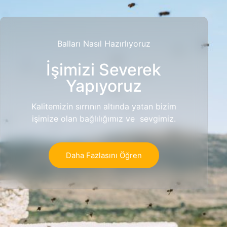
Balları Nasıl Hazırlıyoruz
İşimizi Severek
Yapıyoruz
Kalitemizin sırrının altında yatan bizim
işimize olan bağlılığımız ve sevgimiz.
Daha Fazlasını Öğren