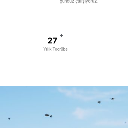
gündüz çalışıyoruz.
+
40
Yıllık Tecrübe