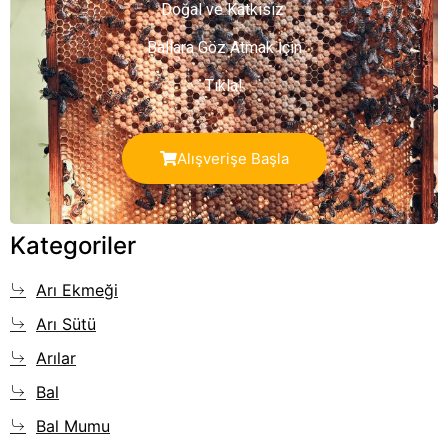
Doğal ve Katkısız
Ballara Göz Atmak İçin
Tıkla!
Alışverişe Başla
Kategoriler
Arı Ekmeği
Arı Sütü
Arılar
Bal
Bal Mumu