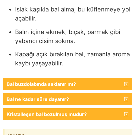
Islak kaşıkla bal alma, bu küflenmeye yol
açabilir.
Balın içine ekmek, bıçak, parmak gibi
yabancı cisim sokma.
Kapağı açık bırakılan bal, zamanla aroma
kaybı yaşayabilir.
Bal buzdolabında saklanır mı?
Bal ne kadar süre dayanır?
Kristalleşen bal bozulmuş mudur?