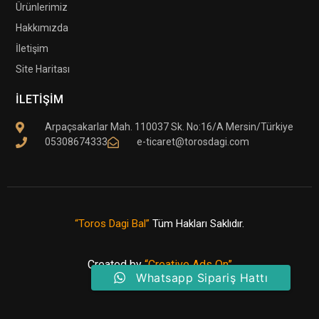
Ürünlerimiz
Hakkımızda
İletişim
Site Haritası
İLETİŞİM
Arpaçsakarlar Mah. 110037 Sk. No:16/A Mersin/Türkiye
05308674333
e-ticaret@torosdagi.com
“Toros Dagi Bal”
Tüm Hakları Saklıdır.
Created by
“Creative Ads On”
Whatsapp Sipariş Hattı