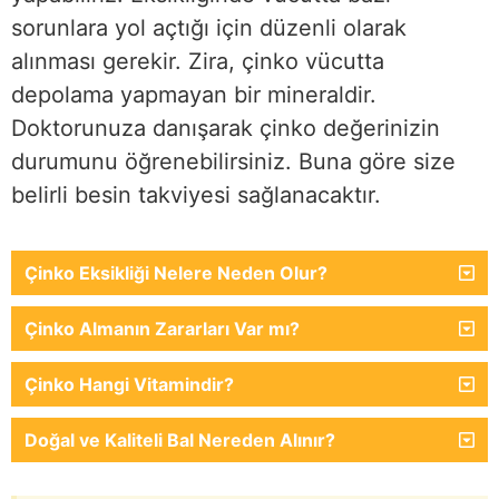
sorunlara yol açtığı için düzenli olarak
alınması gerekir. Zira, çinko vücutta
depolama yapmayan bir mineraldir.
Doktorunuza danışarak çinko değerinizin
durumunu öğrenebilirsiniz. Buna göre size
belirli besin takviyesi sağlanacaktır.
Çinko Eksikliği Nelere Neden Olur?
Çinko Almanın Zararları Var mı?
Çinko Hangi Vitamindir?
Doğal ve Kaliteli Bal Nereden Alınır?