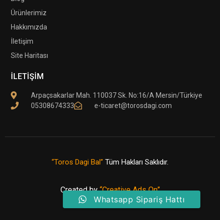
Ürünlerimiz
Hakkımızda
İletişim
Site Haritası
İLETİŞİM
Arpaçsakarlar Mah. 110037 Sk. No:16/A Mersin/Türkiye
05308674333
e-ticaret@torosdagi.com
“Toros Dagi Bal”
Tüm Hakları Saklıdır.
Created by
“Creative Ads On”
Whatsapp Sipariş Hattı