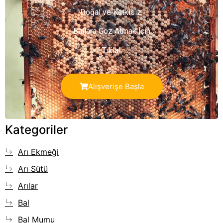
Doğal ve Katkısız
Ballara Göz Atmak İçin
Tıkla!
Alışverişe Başla
Kategoriler
Arı Ekmeği
Arı Sütü
Arılar
Bal
Bal Mumu