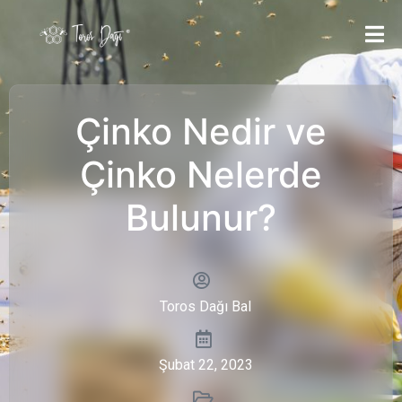
Çinko Nedir ve
Çinko Nelerde
Bulunur?
Toros Dağı Bal
Şubat 22, 2023